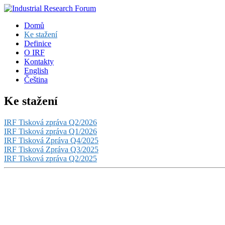
Domů
Ke stažení
Definice
O IRF
Kontakty
English
Čeština
Ke stažení
IRF Tisková zpráva Q2/2026
IRF Tisková zpráva Q1/2026
IRF Tisková Zpráva Q4/2025
IRF Tisková Zpráva Q3/2025
IRF Tisková zpráva Q2/2025