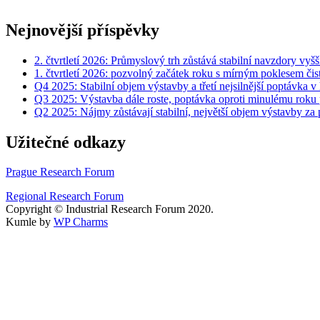
Nejnovější příspěvky
2. čtvrtletí 2026: Průmyslový trh zůstává stabilní navzdory vyš
1. čtvrtletí 2026: pozvolný začátek roku s mírným poklesem čis
Q4 2025: Stabilní objem výstavby a třetí nejsilnější poptávka v 
Q3 2025: Výstavba dále roste, poptávka oproti minulému roku p
Q2 2025: Nájmy zůstávají stabilní, největší objem výstavby za
Užitečné odkazy
Prague Research Forum
Regional Research Forum
Copyright © Industrial Research Forum 2020.
Kumle by
WP Charms