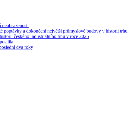
ší neobsazenosti
té poptávky a dokončení největší průmyslové budovy v historii trhu
historii českého industriálního trhu v roce 2025
osílila
 poslední dva roky