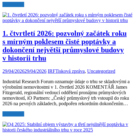
Read More
1. čtvrtletí 2026: pozvolný začátek roku
s mírným poklesem čisté poptávky a
dokončení největší průmyslové budovy
v historii trhu
29/04/2026
29/04/2026
IRF
Tisková zpráva
,
Uncategorized
Industrial Research Forum oznamuje údaje o trhu se skladovými a
výrobními nemovitostmi v 1. čtvrtletí 2026 KOMENTÁŘ James
Fitzgerald, regionální vedoucí oddělení pronájmu průmyslových
nemovitostí, iO Partners: „Český průmyslový trh vstoupil do roku
2026 na pevných základech, podpořen rekordním dokončením…
Read More