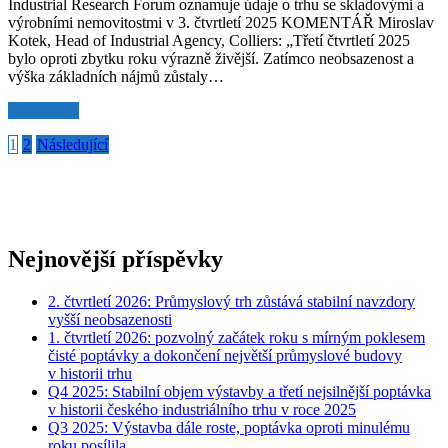
Industrial Research Forum oznamuje údaje o trhu se skladovými a
výrobními nemovitostmi v 3. čtvrtletí 2025 KOMENTÁŘ Miroslav
Kotek, Head of Industrial Agency, Colliers: „Třetí čtvrtletí 2025
bylo oproti zbytku roku výrazně živější. Zatímco neobsazenost a
výška základních nájmů zůstaly…
Read More
Navigace
1
2
Následující
pro
příspěvky
Nejnovější příspěvky
2. čtvrtletí 2026: Průmyslový trh zůstává stabilní navzdory
vyšší neobsazenosti
1. čtvrtletí 2026: pozvolný začátek roku s mírným poklesem
čisté poptávky a dokončení největší průmyslové budovy
v historii trhu
Q4 2025: Stabilní objem výstavby a třetí nejsilnější poptávka
v historii českého industriálního trhu v roce 2025
Q3 2025: Výstavba dále roste, poptávka oproti minulému
roku posílila