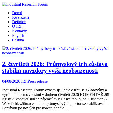
Domů
Ke stažení
Definice
O IRF
Kontakty
English
Čeština
2. čtvrtletí 2026: Průmyslový trh zůstává
stabilní navzdory vyšší neobsazenosti
04/08/2026
IRF
Press release
Industrial Research Forum oznamuje údaje o trhu se skladovými a
výrobními nemovitostmi v druhém čtvrtletí 2026 KOMENTÁŘ Jiří
Kristek, vedoucí služeb nájemcům v České republice, Cushman &
Wakefield: „Situace na trhu průmyslových prostor se stabilizovala.
Poptávku po nových prostorech nadále…